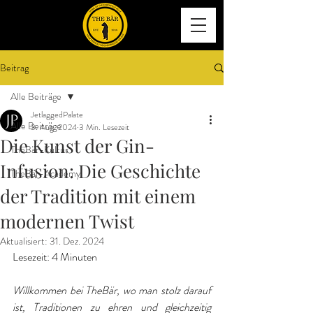
Beitrag
Alle Beiträge
JetlaggedPalate
Alle Beiträge
3. Aug. 2024
3 Min. Lesezeit
Die Kunst der Gin-
TheBär-Kultur
Infusion: Die Geschichte
TheBär-Academy
der Tradition mit einem
modernen Twist
Aktualisiert:
31. Dez. 2024
Lesezeit: 4 Minuten
Willkommen bei TheBär, wo man stolz darauf 
ist, Traditionen zu ehren und gleichzeitig 