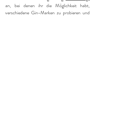
an, bei denen ihr die Möglichkeit habt, 
verschiedene Gin-Marken zu probieren und 
mehr über die Kunst der Infusion zu erfahren. 
Unter Anleitung der Experten werdet ihr in die 
Geheimnisse der Gin-Herstellung eingeweiht 
und könnt eure Geschmacksknospen auf eine 
spannende Reise schicken.
Diese Tastings
 sind nicht nur eine Gelegenheit, 
hervorragenden Gin zu genießen, sondern 
auch eine gesellige Veranstaltung, bei der man 
sich mit anderen Gin-Liebhabern austauschen 
kann. Besucht das Team von TheBär und 
entdeckt, wie sie die Tradition der Gin-
Infusion mit einem modernen Twist neu 
interpretieren. Ob ihr ein erfahrener Gin-
Liebhaber seid oder einfach nur neugierig auf 
neue Geschmackserlebnisse – bei TheBär 