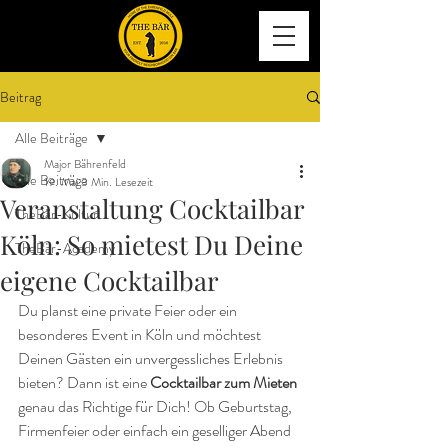
Beitrag
Alle Beiträge
Major Bährenfeld
Alle Beiträge
19. Mai
3 Min. Lesezeit
Veranstaltung Cocktailbar
TheBär-Kultur
Köln: So mietest Du Deine
TheBär-Academy
eigene Cocktailbar
Du planst eine private Feier oder ein 
besonderes Event in Köln und möchtest 
Deinen Gästen ein unvergessliches Erlebnis 
bieten? Dann ist eine 
Cocktailbar zum Mieten
genau das Richtige für Dich! Ob Geburtstag, 
Firmenfeier oder einfach ein geselliger Abend 