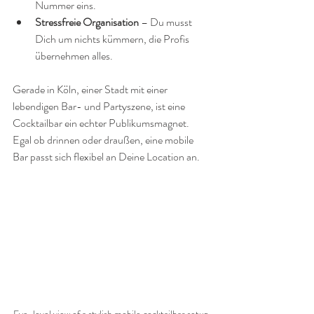
Nummer eins.
Stressfreie Organisation
 – Du musst 
Dich um nichts kümmern, die Profis 
übernehmen alles.
Gerade in Köln, einer Stadt mit einer 
lebendigen Bar- und Partyszene, ist eine 
Cocktailbar ein echter Publikumsmagnet. 
Egal ob drinnen oder draußen, eine mobile 
Bar passt sich flexibel an Deine Location an.
Eye-level view of a stylish mobile cocktailbar setup 